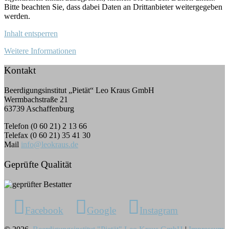
Bitte beachten Sie, dass dabei Daten an Drittanbieter weitergegeben
werden.
Inhalt entsperren
Weitere Informationen
Kontakt
Beerdigungsinstitut „Pietät“ Leo Kraus GmbH
Wermbachstraße 21
63739 Aschaffenburg
Telefon (0 60 21) 2 13 66
Telefax (0 60 21) 35 41 30
Mail
info@leokraus.de
Geprüfte Qualität
Facebook
Google
Instagram