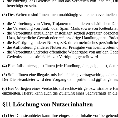
die Nutzung, das Bereitstellen und das Verbreiten von Inhalten, Di
berechtigt zu sein.
(3) Des Weiteren sind Ihnen auch unabhängig von einem eventuellen Ge
die Verbreitung von Viren, Trojanern und anderen schädlichen Dat
die Versendung von Junk- oder Spam-Mails sowie von Kettenbrief
die Verbreitung anzüglicher, anstößiger, sexuell geprägter, obszö
Hass, körperliche Gewalt oder rechtswidrige Handlungen zu fördern 
die Belästigung anderer Nutzer, z.B. durch mehrfaches persönlich
die Aufforderung anderer Nutzer zur Preisgabe von Kennwörtern o
die Verbreitung und/oder öffentliche Wiedergabe von auf den Geden
Gedenkseiten ausdrücklich zur Verfügung gestellt wird.
(4) Ebenfalls untersagt ist Ihnen jede Handlung, die geeignet ist, de
(5) Sollte Ihnen eine illegale, missbräuchliche, vertragswidrige ode
Der Diensteanbieter wird den Vorgang dann prüfen und ggf. angemesse
(6) Bei Vorliegen eines Verdachts auf rechtswidrige bzw. strafbare Han
einzuleiten. Hierzu kann auch die Zuleitung eines Sachverhalts an die
§11 Löschung von Nutzerinhalten
(1) Der Diensteanbieter kann Ihre eingestellten Inhalte vorübergehe