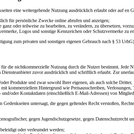
eiten eine weitergehende Nutzung ausdrücklich erlaubt oder auf en Ge
ßlich für persönliche Zwecke online abrufen und anzeigen;
e ganz oder teilweise zu bearbeiten, zu verändern, zu übersetzen, vorzu
bervermerke, Logos und sonstige Kennzeichen oder Schutzvermerke zu en
fältigung zum privaten und sonstigen eigenen Gebrauch nach § 53 UrhG)
ch für die nichtkommerzielle Nutzung durch die Nutzer bestimmt. Jed
m Diensteanbieter zuvor ausdrücklich und schriftlich erlaubt. Zur uner
oder Produkte und zwar sowohl Ihrer eigenen, als auch solche Dritter,
mit kommerziellem Hintergrund wie Preisausschreiben, Verlosungen, T
 und/oder Kontaktdaten (einschließlich E-Mail-Adressen) von Mitgliede
n Gedenkseiten untersagt, die gegen geltendes Recht verstoßen, Rechte
ornografischer, gegen Jugendschutzgesetze, gegen Datenschutzrecht un
 beleidigt oder verleumdet werden;