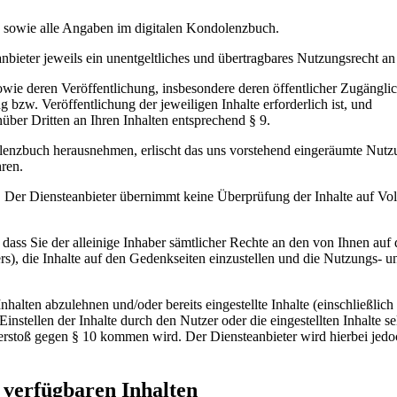
e sowie alle Angaben im digitalen Kondolenzbuch.
bieter jeweils ein unentgeltliches und übertragbares Nutzungsrecht an 
sowie deren Veröffentlichung, insbesondere deren öffentlicher Zugängl
g bzw. Veröffentlichung der jeweiligen Inhalte erforderlich ist, und
ber Dritten an Ihren Inhalten entsprechend § 9.
lenzbuch herausnehmen, erlischt das uns vorstehend eingeräumte Nutzu
ren.
ch. Der Diensteanbieter übernimmt keine Überprüfung der Inhalte auf Voll
dass Sie der alleinige Inhaber sämtlicher Rechte an den von Ihnen auf 
ers), die Inhalte auf den Gedenkseiten einzustellen und die Nutzungs-
 Inhalten abzulehnen und/oder bereits eingestellte Inhalte (einschließli
instellen der Inhalte durch den Nutzer oder die eingestellten Inhalte 
rstoß gegen § 10 kommen wird. Der Diensteanbieter wird hierbei jedoc
 verfügbaren Inhalten