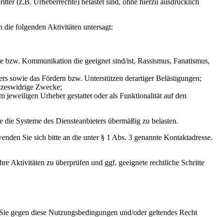
itter (z.B. Urheberrechte) belastet sind, ohne hierzu ausdrücklich
 die folgenden Aktivitäten untersagt:
lte bzw. Kommunikation die geeignet sind/ist, Rassismus, Fanatismus,
rs sowie das Fördern bzw. Unterstützen derartiger Belästigungen;
etzeswidrige Zwecke;
 jeweiligen Urheber gestattet oder als Funktionalität auf den
ere die Systeme des Diensteanbieters übermäßig zu belasten.
enden Sie sich bitte an die unter § 1 Abs. 3 genannte Kontaktadresse.
hre Aktivitäten zu überprüfen und ggf. geeignete rechtliche Schritte
ss Sie gegen diese Nutzungsbedingungen und/oder geltendes Recht