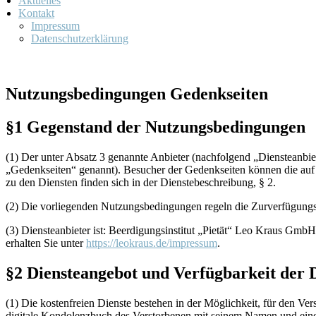
Aktuelles
Kontakt
Impressum
Datenschutzerklärung
Nutzungsbedingungen Gedenkseiten
§1 Gegenstand der Nutzungsbedingungen
(1) Der unter Absatz 3 genannte Anbieter (nachfolgend „Diensteanbie
„Gedenkseiten“ genannt). Besucher der Gedenkseiten können die auf
zu den Diensten finden sich in der Dienstebeschreibung, § 2.
(2) Die vorliegenden Nutzungsbedingungen regeln die Zurverfügungst
(3) Diensteanbieter ist: Beerdigungsinstitut „Pietät“ Leo Kraus Gm
erhalten Sie unter
https://leokraus.de/impressum
.
§2 Diensteangebot und Verfügbarkeit der 
(1) Die kostenfreien Dienste bestehen in der Möglichkeit, für den V
digitale Kondolenzbuch des Verstorbenen mit seinem Namen und einem