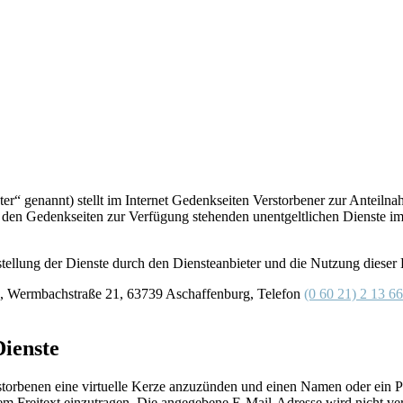
ter“ genannt) stellt im Internet Gedenkseiten Verstorbener zur Antei
 den Gedenkseiten zur Verfügung stehenden unentgeltlichen Dienste i
ellung der Dienste durch den Diensteanbieter und die Nutzung dieser 
bH, Wermbachstraße 21, 63739 Aschaffenburg, Telefon
(0 60 21) 2 13 66
Dienste
erstorbenen eine virtuelle Kerze anzuzünden und einen Namen oder ein P
 Freitext einzutragen. Die angegebene E-Mail-Adresse wird nicht verö