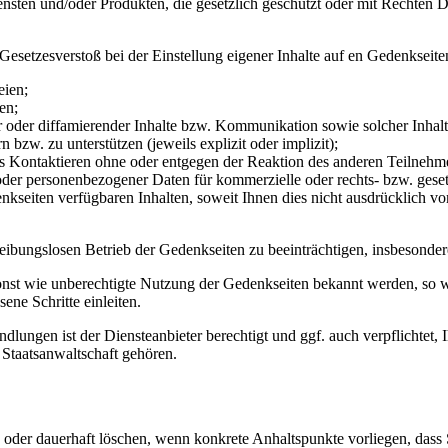
ensten und/oder Produkten, die gesetzlich geschützt oder mit Rechten Dr
setzesverstoß bei der Einstellung eigener Inhalte auf en Gedenkseiten
eien;
en;
ner oder diffamierender Inhalte bzw. Kommunikation sowie solcher Inha
bzw. zu unterstützen (jeweils explizit oder implizit);
es Kontaktieren ohne oder entgegen der Reaktion des anderen Teilnehme
der personenbezogener Daten für kommerzielle oder rechts- bzw. ges
kseiten verfügbaren Inhalten, soweit Ihnen dies nicht ausdrücklich vom
n reibungslosen Betrieb der Gedenkseiten zu beeinträchtigen, insbesond
r sonst wie unberechtigte Nutzung der Gedenkseiten bekannt werden, so w
ne Schritte einleiten.
dlungen ist der Diensteanbieter berechtigt und ggf. auch verpflichtet, I
 Staatsanwaltschaft gehören.
nd oder dauerhaft löschen, wenn konkrete Anhaltspunkte vorliegen, da