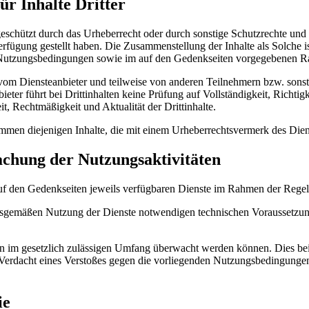
ür Inhalte Dritter
eschützt durch das Urheberrecht oder durch sonstige Schutzrechte und 
Verfügung gestellt haben. Die Zusammenstellung der Inhalte als Solche 
en Nutzungsbedingungen sowie im auf den Gedenkseiten vorgegebenen 
vom Diensteanbieter und teilweise von anderen Teilnehmern bzw. sonsti
ter führt bei Drittinhalten keine Prüfung auf Vollständigkeit, Richti
t, Rechtmäßigkeit und Aktualität der Drittinhalte.
ommen diejenigen Inhalte, die mit einem Urheberrechtsvermerk des Dien
chung der Nutzungsaktivitäten
 auf den Gedenkseiten jeweils verfügbaren Dienste im Rahmen der Reg
gsgemäßen Nutzung der Dienste notwendigen technischen Voraussetzunge
äten im gesetzlich zulässigen Umfang überwacht werden können. Dies be
erdacht eines Verstoßes gegen die vorliegenden Nutzungsbedingungen 
ie