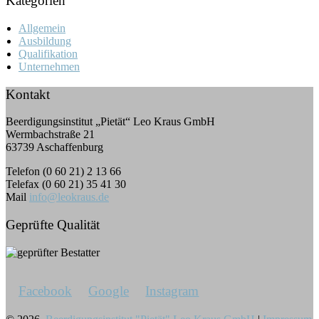
Kategorien
Allgemein
Ausbildung
Qualifikation
Unternehmen
Kontakt
Beerdigungsinstitut „Pietät“ Leo Kraus GmbH
Wermbachstraße 21
63739 Aschaffenburg
Telefon (0 60 21) 2 13 66
Telefax (0 60 21) 35 41 30
Mail
info@leokraus.de
Geprüfte Qualität
Facebook
Google
Instagram