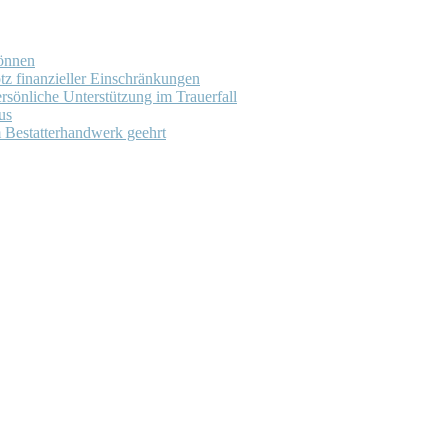
können
tz finanzieller Einschränkungen
rsönliche Unterstützung im Trauerfall
us
m Bestatterhandwerk geehrt