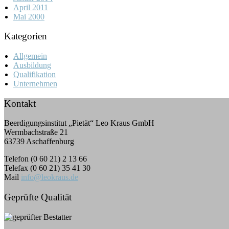
April 2011
Mai 2000
Kategorien
Allgemein
Ausbildung
Qualifikation
Unternehmen
Kontakt
Beerdigungsinstitut „Pietät“ Leo Kraus GmbH
Wermbachstraße 21
63739 Aschaffenburg
Telefon (0 60 21) 2 13 66
Telefax (0 60 21) 35 41 30
Mail
info@leokraus.de
Geprüfte Qualität