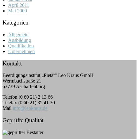
April 2011
Mai 2000
Kategorien
Allgemein
Ausbildung
Qualifikation
Unternehmen
Kontakt
Beerdigungsinstitut „Pietät“ Leo Kraus GmbH
Wermbachstraße 21
63739 Aschaffenburg
Telefon (0 60 21) 2 13 66
Telefax (0 60 21) 35 41 30
Mail
info@leokraus.de
Geprüfte Qualität