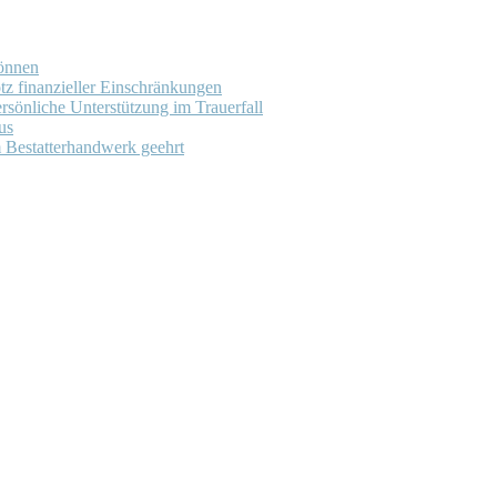
können
tz finanzieller Einschränkungen
rsönliche Unterstützung im Trauerfall
us
m Bestatterhandwerk geehrt