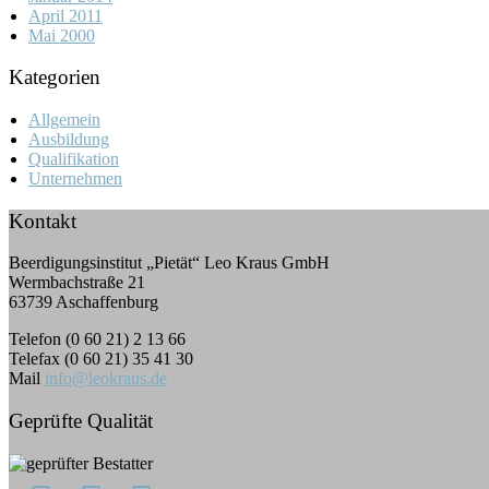
April 2011
Mai 2000
Kategorien
Allgemein
Ausbildung
Qualifikation
Unternehmen
Kontakt
Beerdigungsinstitut „Pietät“ Leo Kraus GmbH
Wermbachstraße 21
63739 Aschaffenburg
Telefon (0 60 21) 2 13 66
Telefax (0 60 21) 35 41 30
Mail
info@leokraus.de
Geprüfte Qualität