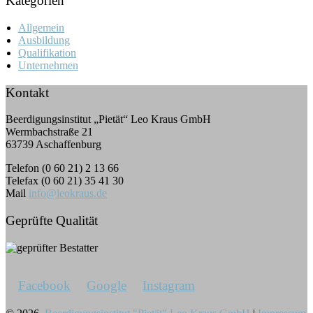
Kategorien
Allgemein
Ausbildung
Qualifikation
Unternehmen
Kontakt
Beerdigungsinstitut „Pietät“ Leo Kraus GmbH
Wermbachstraße 21
63739 Aschaffenburg
Telefon (0 60 21) 2 13 66
Telefax (0 60 21) 35 41 30
Mail
info@leokraus.de
Geprüfte Qualität
Facebook
Google
Instagram