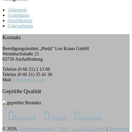
Allgemein
Ausbildung
Qualifikation
Unternehmen
Kontakt
Beerdigungsinstitut „Pietät“ Leo Kraus GmbH
Wermbachstraße 21
63739 Aschaffenburg
Telefon (0 60 21) 2 13 66
Telefax (0 60 21) 35 41 30
Mail
info@leokraus.de
Geprüfte Qualität
Facebook
Google
Instagram
© 2026,
Beerdigungsinstitut "Pietät" Leo Kraus GmbH
|
Impressum