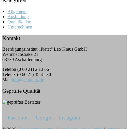
Kategorien
Allgemein
Ausbildung
Qualifikation
Unternehmen
Kontakt
Beerdigungsinstitut „Pietät“ Leo Kraus GmbH
Wermbachstraße 21
63739 Aschaffenburg
Telefon (0 60 21) 2 13 66
Telefax (0 60 21) 35 41 30
Mail
info@leokraus.de
Geprüfte Qualität
Facebook
Google
Instagram