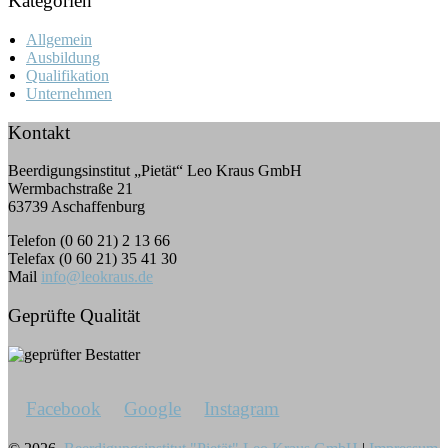
Kategorien
Allgemein
Ausbildung
Qualifikation
Unternehmen
Kontakt
Beerdigungsinstitut „Pietät“ Leo Kraus GmbH
Wermbachstraße 21
63739 Aschaffenburg
Telefon (0 60 21) 2 13 66
Telefax (0 60 21) 35 41 30
Mail
info@leokraus.de
Geprüfte Qualität
Facebook
Google
Instagram