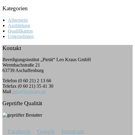
Kategorien
Allgemein
Ausbildung
Qualifikation
Unternehmen
Kontakt
Beerdigungsinstitut „Pietät“ Leo Kraus GmbH
Wermbachstraße 21
63739 Aschaffenburg
Telefon (0 60 21) 2 13 66
Telefax (0 60 21) 35 41 30
Mail
info@leokraus.de
Geprüfte Qualität
Facebook
Google
Instagram