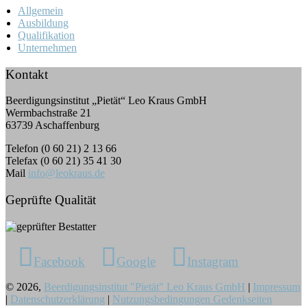
Allgemein
Ausbildung
Qualifikation
Unternehmen
Kontakt
Beerdigungsinstitut „Pietät“ Leo Kraus GmbH
Wermbachstraße 21
63739 Aschaffenburg
Telefon (0 60 21) 2 13 66
Telefax (0 60 21) 35 41 30
Mail
info@leokraus.de
Geprüfte Qualität
Facebook
Google
Instagram
© 2026,
Beerdigungsinstitut "Pietät" Leo Kraus GmbH
|
Impressum
|
Datenschutzerklärung
|
Nutzungsbedingungen Gedenkseiten