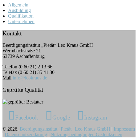
Allgemein
Ausbildung
Qualifikation
Unternehmen
Kontakt
Beerdigungsinstitut „Pietät“ Leo Kraus GmbH
Wermbachstraße 21
63739 Aschaffenburg
Telefon (0 60 21) 2 13 66
Telefax (0 60 21) 35 41 30
Mail
info@leokraus.de
Geprüfte Qualität
Facebook
Google
Instagram
© 2026,
Beerdigungsinstitut "Pietät" Leo Kraus GmbH
|
Impressum
|
Datenschutzerklärung
|
Nutzungsbedingungen Gedenkseiten