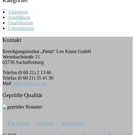
Kategorien
Allgemein
Ausbildung
Qualifikation
Unternehmen
Kontakt
Beerdigungsinstitut „Pietät“ Leo Kraus GmbH
Wermbachstraße 21
63739 Aschaffenburg
Telefon (0 60 21) 2 13 66
Telefax (0 60 21) 35 41 30
Mail
info@leokraus.de
Geprüfte Qualität
Facebook
Google
Instagram