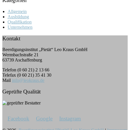
Kategorien
Allgemein
Ausbildung
Qualifikation
Unternehmen
Kontakt
Beerdigungsinstitut „Pietät“ Leo Kraus GmbH
Wermbachstraße 21
63739 Aschaffenburg
Telefon (0 60 21) 2 13 66
Telefax (0 60 21) 35 41 30
Mail
info@leokraus.de
Geprüfte Qualität
Facebook
Google
Instagram