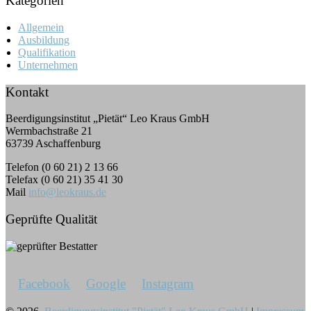
Kategorien
Allgemein
Ausbildung
Qualifikation
Unternehmen
Kontakt
Beerdigungsinstitut „Pietät“ Leo Kraus GmbH
Wermbachstraße 21
63739 Aschaffenburg
Telefon (0 60 21) 2 13 66
Telefax (0 60 21) 35 41 30
Mail
info@leokraus.de
Geprüfte Qualität
Facebook
Google
Instagram