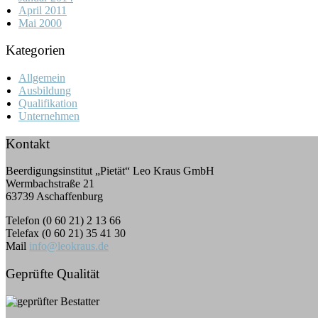
April 2011
Mai 2000
Kategorien
Allgemein
Ausbildung
Qualifikation
Unternehmen
Kontakt
Beerdigungsinstitut „Pietät“ Leo Kraus GmbH
Wermbachstraße 21
63739 Aschaffenburg
Telefon (0 60 21) 2 13 66
Telefax (0 60 21) 35 41 30
Mail
info@leokraus.de
Geprüfte Qualität