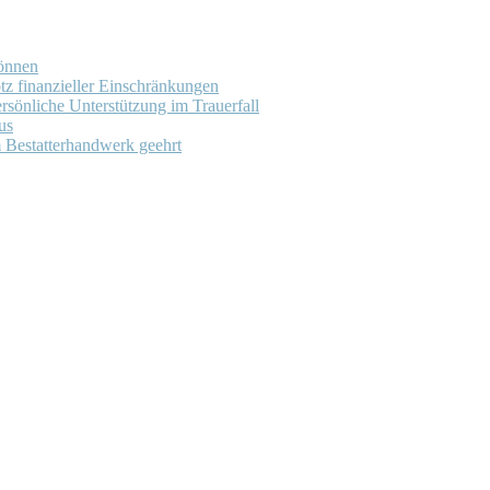
können
tz finanzieller Einschränkungen
rsönliche Unterstützung im Trauerfall
us
m Bestatterhandwerk geehrt