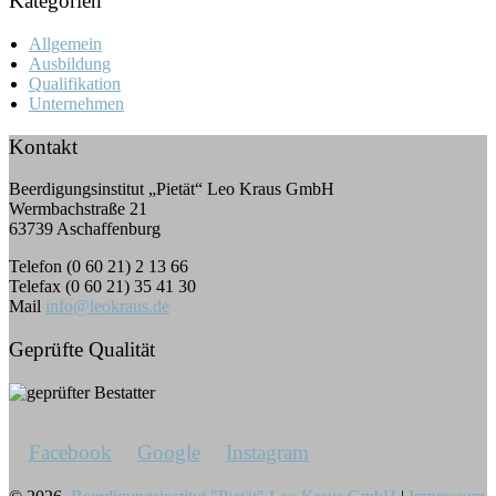
Kategorien
Allgemein
Ausbildung
Qualifikation
Unternehmen
Kontakt
Beerdigungsinstitut „Pietät“ Leo Kraus GmbH
Wermbachstraße 21
63739 Aschaffenburg
Telefon (0 60 21) 2 13 66
Telefax (0 60 21) 35 41 30
Mail
info@leokraus.de
Geprüfte Qualität
Facebook
Google
Instagram