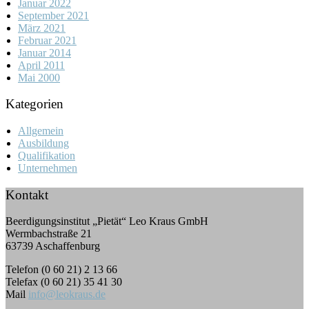
Januar 2022
September 2021
März 2021
Februar 2021
Januar 2014
April 2011
Mai 2000
Kategorien
Allgemein
Ausbildung
Qualifikation
Unternehmen
Kontakt
Beerdigungsinstitut „Pietät“ Leo Kraus GmbH
Wermbachstraße 21
63739 Aschaffenburg
Telefon (0 60 21) 2 13 66
Telefax (0 60 21) 35 41 30
Mail
info@leokraus.de