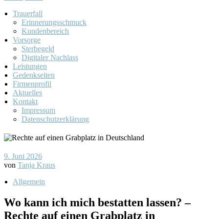
Trauerfall
Erinnerungsschmuck
Kundenbereich
Vorsorge
Sterbegeld
Digitaler Nachlass
Leistungen
Gedenkseiten
Firmenprofil
Aktuelles
Kontakt
Impressum
Datenschutzerklärung
9. Juni 2026
von
Tanja Kraus
Allgemein
Wo kann ich mich bestatten lassen? –
Rechte auf einen Grabplatz in