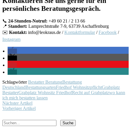
Kontaktieren Sie uns gerne für ein
persönliches Beratungsgespräch.
📞
24-Stunden-Notruf:
+49 60 21 / 2 13 66
📍
Standort:
Lamprechtstraße 7-9, 63739 Aschaffenburg
✉️
Kontakt:
info@leokraus.de /
Kontaktformular
/
Facebook
/
Instagram
Schlagwörter
Bestatter Beratung
Bestattung
Deutschland
Bestattungsarten
Friedhof Wohnsitzpflicht
Grabplatz
Bestatter
Grabplatz Wohnsitz Friedhof
Recht auf Grabplatz
wo kann
ich mich bestatten lassen
Nächster Artikel
Vorheriger Artikel